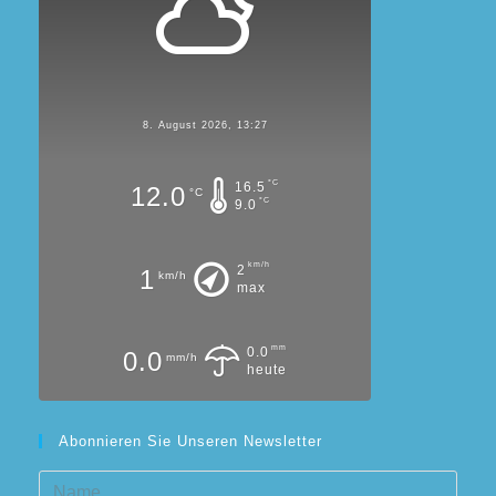
8. August 2026, 13:27
°C
16.5
12.0
°C
°C
9.0
km/h
2
1
km/h
max
mm
0.0
0.0
mm/h
heute
Abonnieren Sie Unseren Newsletter