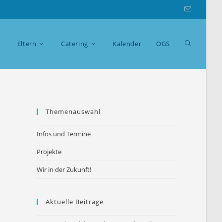
Website-
Eltern
Catering
Kalender
OGS
Suche
Themenauswahl
Infos und Termine
umschalte
Projekte
Wir in der Zukunft!
Aktuelle Beiträge