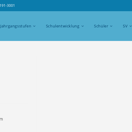
4191-3001
Jahrgangsstufen
Schulentwicklung
Schüler
SV
um