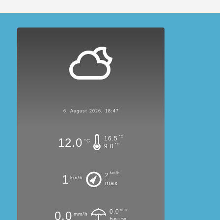
6. August 2026, 18:47
°C
16.5
12.0
°C
°C
9.0
km/h
2
1
km/h
max
mm
0.0
0.0
mm/h
heute