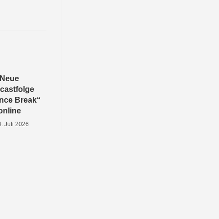
Neue
castfolge
nce Break“
online
4. Juli 2026