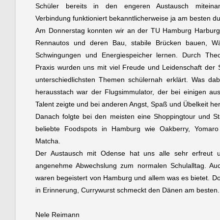
Schüler bereits in den engeren Austausch miteina
Verbindung funktioniert bekanntlicherweise ja am besten d
Am Donnerstag konnten wir an der TU Hamburg Harburg 
Rennautos und deren Bau, stabile Brücken bauen, 
Schwingungen und Energiespeicher lernen. Durch Theo
Praxis wurden uns mit viel Freude und Leidenschaft der 
unterschiedlichsten Themen schülernah erklärt. Was da
herausstach war der Flugsimmulator, der bei einigen au
Talent zeigte und bei anderen Angst, Spaß und Übelkeit her
Danach folgte bei den meisten eine Shoppingtour und S
beliebte Foodspots in Hamburg wie Oakberry, Yomar
Matcha.
Der Austausch mit Odense hat uns alle sehr erfreut 
angenehme Abwechslung zum normalen Schulalltag. Au
waren begeistert von Hamburg und allem was es bietet. Doc
in Erinnerung, Currywurst schmeckt den Dänen am besten.
Nele Reimann