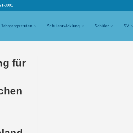
191-3001
Jahrgangsstufen
Schulentwicklung
Schüler
SV
g für
chen
hland