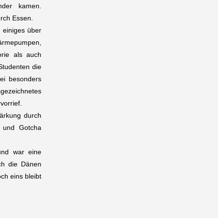
nder kamen.
urch Essen.
einiges über
Wärmepumpen,
rie als auch
Studenten die
bei besonders
sgezeichnetes
vorrief.
tärkung durch
o und Gotcha
und war eine
ch die Dänen
h eins bleibt