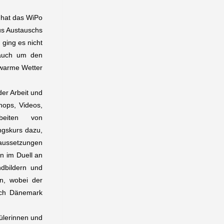
 hat das WiPo
us Austauschs
ging es nicht
 auch um den
 warme Wetter
er Arbeit und
hops, Videos,
beiten von
ngskurs dazu,
raussetzungen
n im Duell an
ndbildern und
n, wobei der
ach Dänemark
ülerinnen und